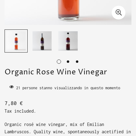
Organic Rose Wine Vinegar
21
persone stanno visualizzando in questo momento
Translation
7,80 €
missing:
Tax included.
en.products.product.price.regular_price
Organic rosé wine vinegar, mix of Emilian
Lambruscos. Quality wine, spontaneously acetified in