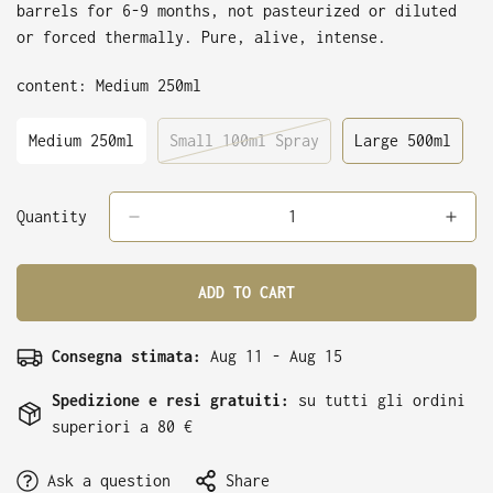
barrels for 6-9 months, not pasteurized or diluted
or forced thermally. Pure, alive, intense.
content:
Medium 250ml
Medium 250ml
Small 100ml Spray
Large 500ml
Variant
Variant
Variant
Sold
Sold
Sold
Out
Out
Out
Or
Or
Or
Quantity
Unavailable
Unavailable
Unavailabl
ADD TO CART
Consegna stimata:
Aug 11 - Aug 15
Spedizione e resi gratuiti:
su tutti gli ordini
superiori a 80 €
Ask a question
Share