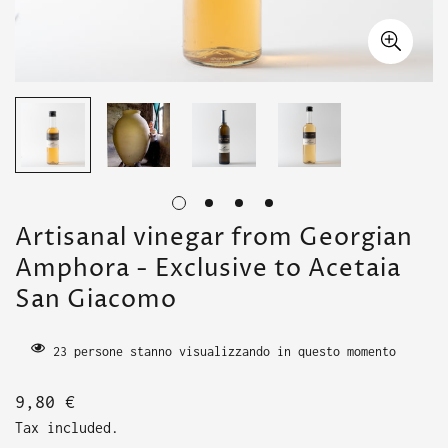
Artisanal vinegar from Georgian
Amphora - Exclusive to Acetaia
San Giacomo
23
persone stanno visualizzando in questo momento
Translation
9,80 €
missing:
Tax included.
en.products.product.price.regular_price