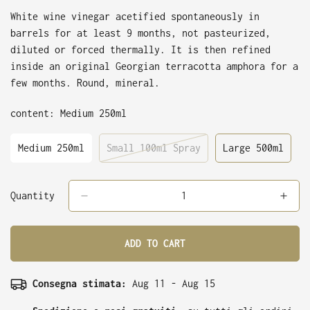
White wine vinegar acetified spontaneously in
barrels for at least 9 months, not pasteurized,
diluted or forced thermally. It is then refined
inside an original Georgian terracotta amphora for a
few months. Round, mineral.
content:
Medium 250ml
Medium 250ml
Small 100ml Spray
Large 500ml
Variant
Variant
Variant
Sold
Sold
Sold
Out
Out
Out
Or
Or
Or
Quantity
Unavailable
Unavailable
Unavailabl
ADD TO CART
Consegna stimata:
Aug 11 - Aug 15