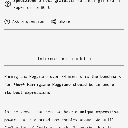
Spedizione e resi gratuiti:
su tutti gli ordini
superiori a 80 €
Ask a question
Share
Informazioni prodotto
Parmigiano Reggiano over 34 months
is the benchmark
for *how* Parmigiano Reggiano should be in one of
its best expressions.
In the sense that here we have
a unique expressive
power
, with a broad and complex aroma. We still
feel a lot of fruit as in the 24 months, but in