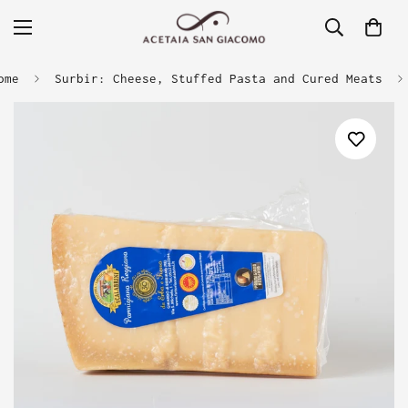
ome
Surbir: Cheese, Stuffed Pasta and Cured Meats