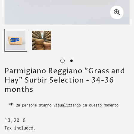
Parmigiano Reggiano "Grass and
Hay" Surbir Selection - 34-36
months
28
persone stanno visualizzando in questo momento
Translation
13,20 €
missing:
Tax included.
en.products.product.price.regular_price