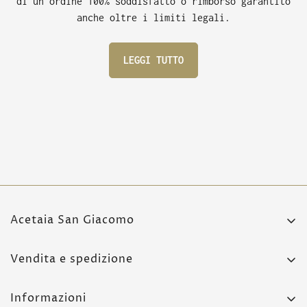
di un ordine 100% soddisfatto o rimborso garantito
anche oltre i limiti legali.
LEGGI TUTTO
Acetaia San Giacomo
Strada Pennella 1,
Vendita e spedizione
42017 Novellara (RE)
Condizioni di vendita
+39 0522 651 197
Informazioni