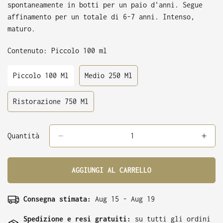
spontaneamente in botti per un paio d'anni. Segue
affinamento per un totale di 6-7 anni. Intenso,
maturo.
Contenuto:
Piccolo 100 ml
Piccolo 100 Ml
Medio 250 Ml
Variant
Variant
Sold
Sold
Out
Out
Ristorazione 750 Ml
Variant
Or
Or
Sold
Unavailable
Unavailable
Out
Or
Quantità
Unavailable
AGGIUNGI AL CARRELLO
Consegna stimata:
Aug 15 - Aug 19
Spedizione e resi gratuiti:
su tutti gli ordini