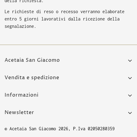
della richiesta.
Le richieste di reso o recesso verranno elaborate
entro 5 giorni lavorativi dalla ricezione della
segnalazione.
Acetaia San Giacomo
Strada Pennella 1,
Vendita e spedizione
42017 Novellara (RE)
Condizioni di vendita
+39 0522 651 197
Informazioni
Spedizioni e consegne
Privacy-Cookie
Sicurezza nel pagamento
Newsletter
FAQ
ODR-Risoluzione dispute online
Per promozioni, eventi e curiosità acetiche,
Indicazioni di smaltimento
© Acetaia San Giacomo 2026, P.Iva 02050280359
iscriviti!
Rimborsi e resi