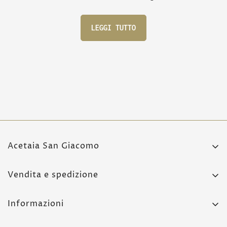
LEGGI TUTTO
Acetaia San Giacomo
Strada Pennella 1,
Vendita e spedizione
42017 Novellara (RE)
Condizioni di vendita
+39 0522 651 197
Informazioni
Spedizioni e consegne
Privacy-Cookie