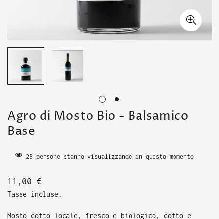
Agro di Mosto Bio - Balsamico
Base
28
persone stanno visualizzando in questo momento
Translation
11,00 €
missing:
Tasse incluse.
it.products.product.price.regular_price
Mosto cotto locale, fresco e biologico, cotto e