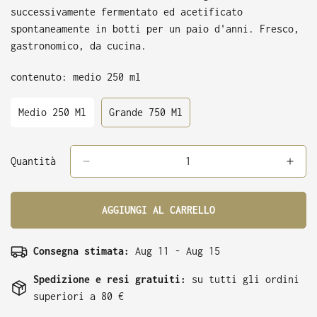
successivamente fermentato ed acetificato
spontaneamente in botti per un paio d'anni. Fresco,
gastronomico, da cucina.
contenuto:
medio 250 ml
Medio 250 Ml
Grande 750 Ml
Variant
Variant
Sold
Sold
Out
Out
Or
Or
Quantità
Unavailable
Unavailable
AGGIUNGI AL CARRELLO
Consegna stimata:
Aug 11 - Aug 15
Spedizione e resi gratuiti:
su tutti gli ordini
superiori a 80 €