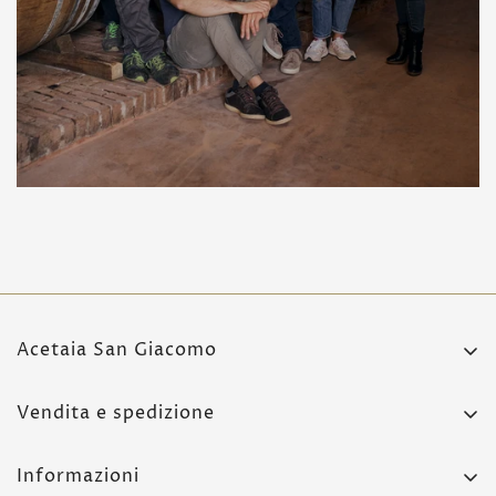
Acetaia San Giacomo
Strada Pennella 1,
Vendita e spedizione
42017 Novellara (RE)
Condizioni di vendita
+39 0522 651 197
Informazioni
Spedizioni e consegne